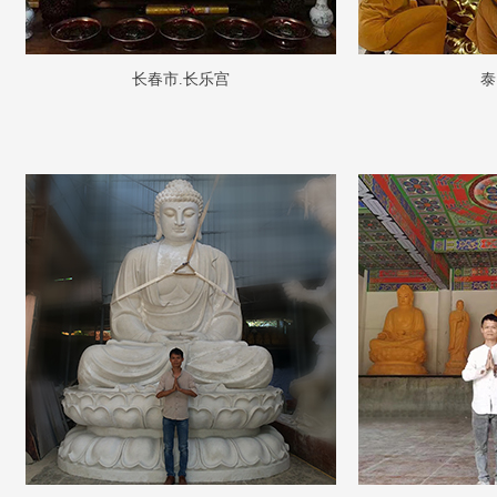
长春市.长乐宫
泰