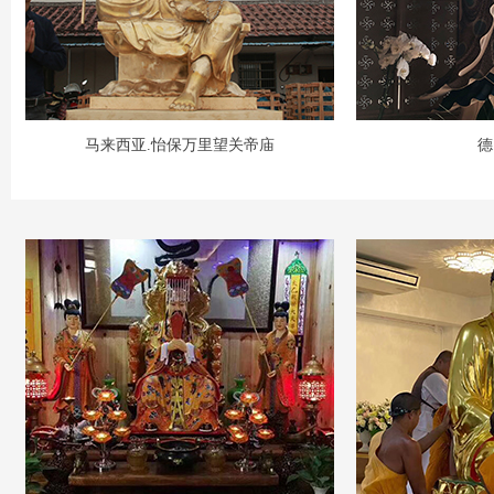
马来西亚.怡保万里望关帝庙
德