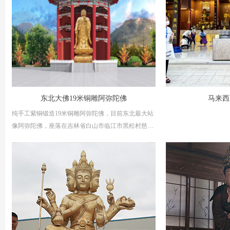
东北大佛19米铜雕阿弥陀佛
马来西
纯手工紫铜锻造19米铜雕阿弥陀佛，目前东北最大站
像阿弥陀佛，座落在吉林省白山市临江市黑松村慈光
寺，迎善永安历经9个月从设计制作于2023年10月份
安装完成