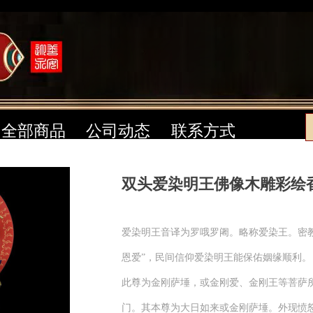
全部商品
公司动态
联系方式
双头爱染明王佛像木雕彩绘
爱染明王音译为罗哦罗阇。略称爱染王。密
恩爱”，民间信仰爱染明王能保佑姻缘顺利。
此尊为金刚萨埵，或金刚爱、金刚王等菩萨
门。其本尊为大日如来或金刚萨埵。外现愤