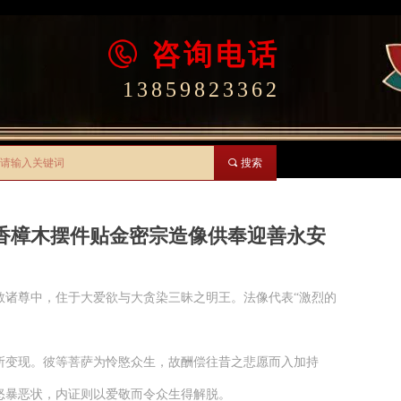
咨询电话
13859823362
끠
搜索
香樟木摆件贴金密宗造像供奉迎善永安
教诸尊中，住于大爱欲与大贪染三昧之明王。法像代表“激烈的
所变现。彼等菩萨为怜愍众生，故酬偿往昔之悲愿而入加持
怒暴恶状，内证则以爱敬而令众生得解脱。