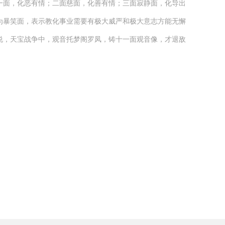
一面，化恶有情；二面慈面，化善有情；三面寂静面，化导出
为暴笑面，表示教化事业需要有极大威严和极大意志方能无懈
说，天宝战争中，观音托梦阁罗凤，铸十一面观音像，才退敌