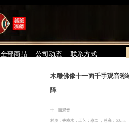
全部商品
公司动态
联系方式
木雕佛像十一面千手观音彩
障
十一面观音
材质：香樟木，工艺：彩绘 ，总高：60cm、7