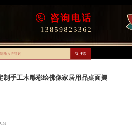
咨询电话
13859823362
끠
搜索
定制手工木雕彩绘佛像家居用品桌面摆
CM