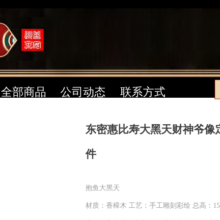
全部商品
公司动态
联系方式
东密惠比寿大黑天财神爷像
件
抱鱼大黑天
材质：香樟木 工艺：手工雕刻彩绘 总高：15