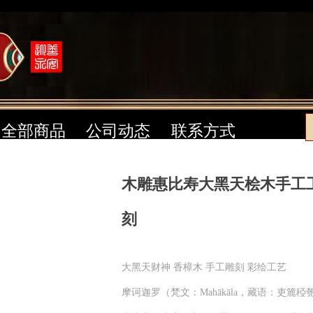
全部商品
公司动态
联系方式
木雕惠比寿大黑天桧木手工
刻
大黑天财神 香樟木 手工雕刻 彩绘工艺
摩诃迦罗（梵文：Mahākāla，藏语：吏