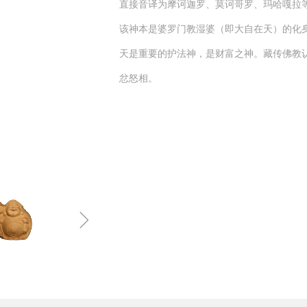
直接音译为摩诃迦罗、莫诃哥罗、玛哈嘎拉
该神本是婆罗门教湿婆（即大自在天）的化
天是重要的护法神，是财富之神。藏传佛教
忿怒相。
ꁇ