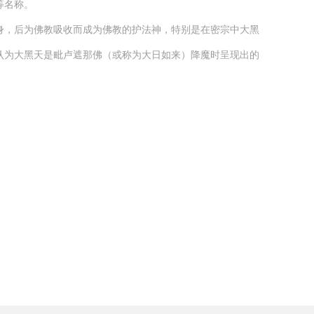
等名称。
身，后为佛教吸收而成为佛教的护法神，特别是在密宗中大黑
认为大黑天是毗卢遮那佛（或称为大日如来）降魔时呈现出的