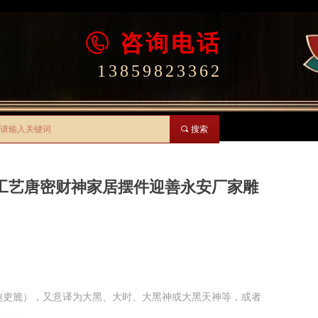
咨询电话
13859823362
끠
搜索
工艺唐密财神家居摆件迎善永安厂家雕
簏稏匏吏簏），又意译为大黑、大时、大黑神或大黑天神等，或者