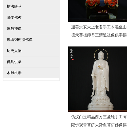
护法随丛
藏传佛教
迎善永安太上老君手工木雕坐山
道教神像
德天尊祖师爷三清道祖像供奉摆
玻璃钢树脂佛像
历史人物
佛具供桌
木雕根雕
仿汉白玉精品西方三圣纯手工阿
陀佛观音菩萨大势至菩萨佛像摆