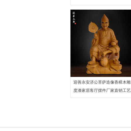
迎善永安济公菩萨造像香樟木雕
度漆家居客厅摆件厂家直销工艺